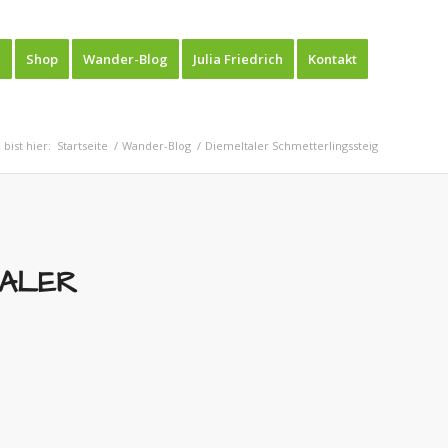
e
Shop
Wander-Blog
Julia Friedrich
Kontakt
 bist hier:
Startseite
/
Wander-Blog
/
Diemeltaler Schmetterlingssteig
TALER