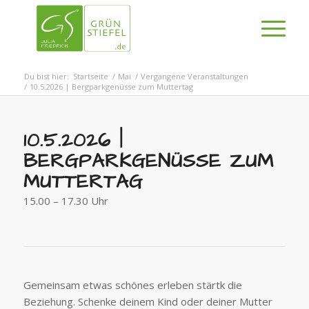
Du bist hier:
Startseite
/
Mai
/
Vergangene Veranstaltungen
/
10.5.2026 | Bergparkgenüsse zum Muttertag
10.5.2026 |
BERGPARKGENÜSSE ZUM
MUTTERTAG
15.00 – 17.30 Uhr
Gemeinsam etwas schönes erleben stärtk die
Beziehung. Schenke deinem Kind oder deiner Mutter